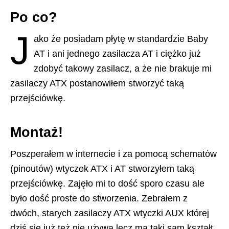
Po co?
J
ako że posiadam płytę w standardzie Baby
AT i ani jednego zasilacza AT i ciężko już
zdobyć takowy zasilacz, a że nie brakuje mi
zasilaczy ATX postanowiłem stworzyć taką
przejściówkę.
Montaż!
Poszperałem w internecie i za pomocą schematów
(pinoutów) wtyczek ATX i AT stworzyłem taką
przejściówkę. Zajęło mi to dość sporo czasu ale
było dość proste do stworzenia. Zebrałem z
dwóch, starych zasilaczy ATX wtyczki AUX której
dziś się już też nie używa lecz ma taki sam kształt