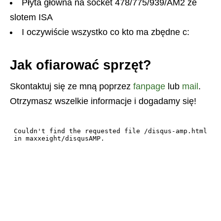
Płyta główna na socket 478/775/939/AM2 ze
slotem ISA
I oczywiście wszystko co kto ma zbędne c:
Jak ofiarować sprzęt?
Skontaktuj się ze mną poprzez
fanpage
lub
mail
.
Otrzymasz wszelkie informacje i dogadamy się!