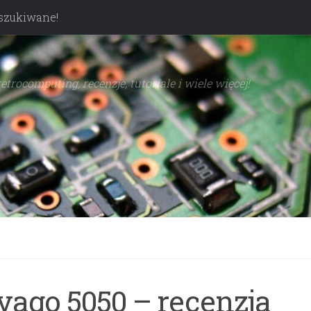
szukiwane!
trocomputing, recenzje, tutoriale i wiele więcej!
vago 5050 – recenzja