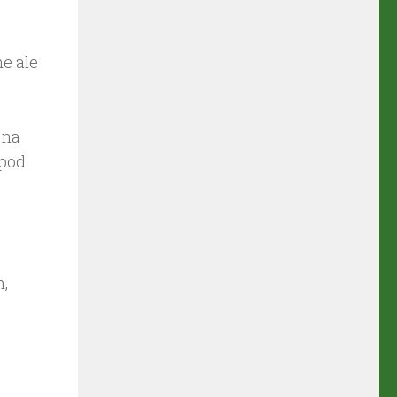
e ale
 na
 pod
,