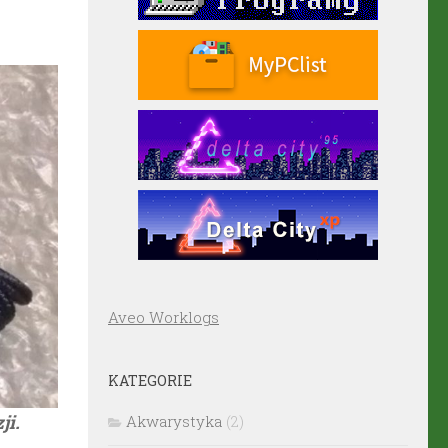
Aveo Worklogs
KATEGORIE
ji.
Akwarystyka
(2)