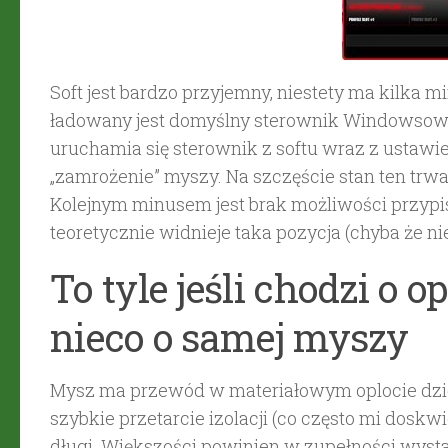
Soft jest bardzo przyjemny, niestety ma kilka
ładowany jest domyślny sterownik Windowsowy
uruchamia się sterownik z softu wraz z ustaw
„zamrożenie” myszy. Na szczęście stan ten trw
Kolejnym minusem jest brak możliwości przypis
teoretycznie widnieje taka pozycja (chyba że n
To tyle jeśli chodzi o 
nieco o samej myszy
Mysz ma przewód w materiałowym oplocie dzięk
szybkie przetarcie izolacji (co często mi doskw
długi. Większości powinien w zupełności wysta