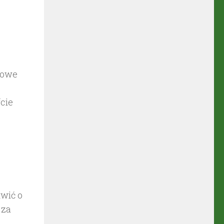
lowe
cie
wić o
 za