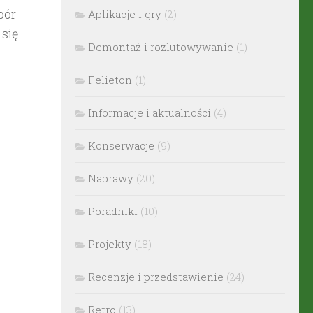
bór
Aplikacje i gry
(2)
się
Demontaż i rozlutowywanie
(1)
Felieton
(1)
Informacje i aktualności
(4)
Konserwacje
(9)
Naprawy
(20)
Poradniki
(10)
Projekty
(18)
Recenzje i przedstawienie
(24)
Retro
(13)