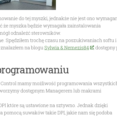
wanie do tej myszki, jednakże nie jest ono wymagan
yć że myszka będzie wymagała zainstalowania
mógł odnaleźć sterowników.
e. Spędziłem trochę czasu na poszukiwaniach softu i
ft znalazłem na blogu
Sylwia & Nemezis84
, dostępny
oprogramowaniu
in Control mamy możliwość programowania wszystkich
stworzymy dostępnym Managerem lub makrami
PI które są ustawione na sztywno. Jednak dzięki
 pomocą suwaków takie DPI, jakie nam się podoba