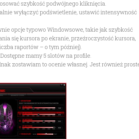
osować szybkość podwójnego kliknięcia.
alnie wyłączyć podświetlenie, ustawić intensywność
wnie opcje typowo Windowsowe, takie jak szybkość
ania się kursora po ekranie, przeźroczystość kursora,
iczba raportów – o tym później).
. Dostępne mamy 5 slotów na profile.
nak zostawiam to ocenie własnej. Jest również prost