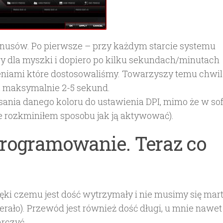
 minusów. Po pierwsze – przy każdym starcie systemu
 dla myszki i dopiero po kilku sekundach/minutach
ieniami które dostosowaliśmy. Towarzyszy temu chwi
a maksymalnie 2-5 sekund.
ania danego koloru do ustawienia DPI, mimo że w sof
ie rozkminiłem sposobu jak ją aktywować).
oprogramowanie. Teraz co
i czemu jest dość wytrzymały i nie musimy się mart
ierało). Przewód jest również dość długi, u mnie nawet
rczyć.